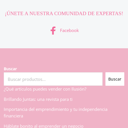
¡ÚNETE A NUESTRA COMUNIDAD DE EXPERTAS!
Facebook
Buscar
Buscar
¿Qué artículos puedes vender con Ilusión?
Brillando Juntas: una revista para ti
Importancia del emprendimiento y tu independencia
financiera
Háblate bonito al emprender un negocio